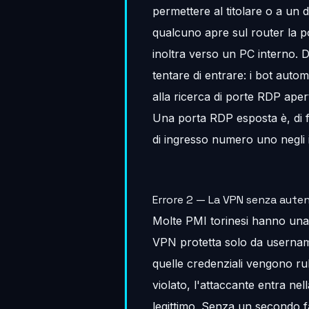
permettere al titolare o a un 
qualcuno apre sul router la 
inoltra verso un PC interno.
tentare di entrare: i bot autom
alla ricerca di porte RDP ape
Una porta RDP esposta è, di f
di ingresso numero uno negli 
Errore 2 — La VPN senza auten
Molte PMI torinesi hanno un
VPN protetta solo da username
quelle credenziali vengono ruba
violato, l'attaccante entra ne
legittimo. Senza un secondo f