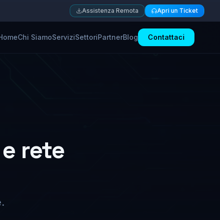
Assistenza Remota
Apri un Ticket
Home
Chi Siamo
Servizi
Settori
Partner
Blog
Contattaci
 e rete
.