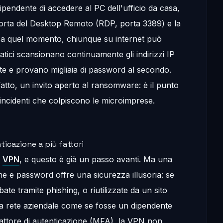
dipendente di accedere al PC dell'ufficio da casa,
porta del Desktop Remoto (RDP, porta 3389) e la
 Da quel momento, chiunque su internet può
atici scansionano continuamente gli indirizzi IP
rte e provano migliaia di password al secondo.
atto, un invito aperto al ransomware: è il punto
incidenti che colpiscono le microimprese.
ticazione a più fattori
a
VPN
, e questo è già un passo avanti. Ma una
 e password offre una sicurezza illusoria: se
te tramite phishing, o riutilizzate da un sito
lla rete aziendale come se fosse un dipendente
attore di autenticazione (MFA), la VPN non