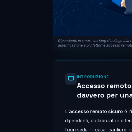
Dipendente in smart working si collega alla r
autenticazione a più fattori e accesso remoto
INTRODUZIONE
Accesso remoto 
davvero per una
L'
accesso remoto sicuro
è l'
dipendenti, collaboratori e tecn
fuori sede — casa, cantiere,