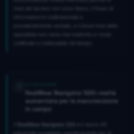
mani del tecnico non sono libere, il flusso di
informazioni è unidirezionale e
prevalentemente verbale, e il know-how dello
specialista non viene mai trasferito in modo
codificato e riutilizzabile nel tempo.
LA SOLUZIONE
RealWear Navigator 520: realtà
aumentata per la manutenzione
in campo
Il
RealWear Navigator 520
è il visore AR
industriale progettato specificamente per le