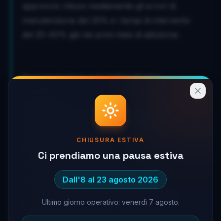
approccio riduce mediamente gli errori di
manutenzione del 25% e i tempi di intervento
del 20-40% già nei primi mesi di adozione.
Documentazione automatica di ogni
intervento
Ogni sessione di manutenzione viene registrata
automaticamente: fotografie, clip video,
annotazioni vocali. Il report è disponibile subito
CHIUSURA ESTIVA
dopo la conclusione del lavoro, senza
Ci prendiamo una pausa estiva
richiedere tempo aggiuntivo al tecnico. Nel
tempo, questi dati costruiscono una base di
Dall'8 al 23 agosto 2026
conoscenza strutturata che codifica il know-
Ultimo giorno operativo: venerdì 7 agosto.
how dei tecnici senior e lo rende accessibile a
tutto il team, anche dopo la loro uscita