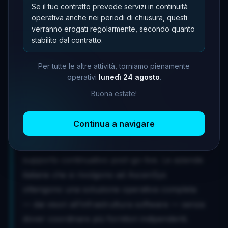
Se il tuo contratto prevede servizi in continuità
dall'azienda.
operativa anche nei periodi di chiusura, questi
verranno erogati regolarmente, secondo quanto
stabilito dal contratto.
AscenSys: il partner ufficiale RealWear in Italia
Per tutte le altre attività, torniamo pienamente
AscenSys
è il distributore ufficiale di RealWear
operativi
lunedì 24 agosto
.
in Italia e gestisce l'intero percorso di
Buona estate!
implementazione: analisi delle esigenze
specifiche di manutenzione, configurazione del
Continua a navigare
software e integrazione con i sistemi aziendali
esistenti, formazione dei tecnici in campo e
supporto continuativo post-go-live. Le aziende
italiane che si rivolgono ad AscenSys
ottengono una soluzione operativa completa
— dai visori all'infrastruttura software — senza
dover coordinare più fornitori indipendenti.