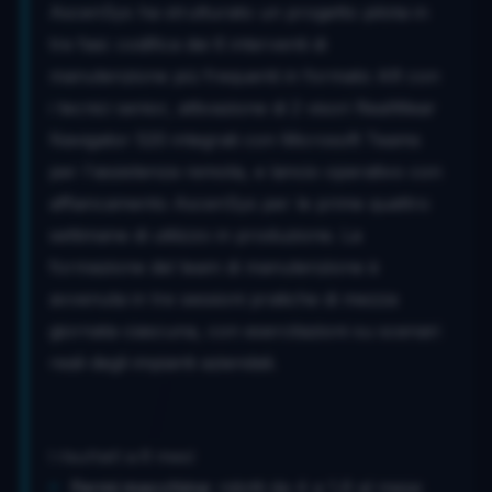
AscenSys ha strutturato un progetto pilota in
tre fasi: codifica dei 6 interventi di
manutenzione più frequenti in formato AR con
i tecnici senior, attivazione di 2 visori RealWear
Navigator 520 integrati con Microsoft Teams
per l'assistenza remota, e lancio operativo con
affiancamento AscenSys per le prime quattro
settimane di utilizzo in produzione. La
formazione del team di manutenzione è
avvenuta in tre sessioni pratiche di mezza
giornata ciascuna, con esercitazioni su scenari
reali degli impianti aziendali.
I risultati a 6 mesi
Fermi macchina
: ridotti da 4 a 1,6 al mese