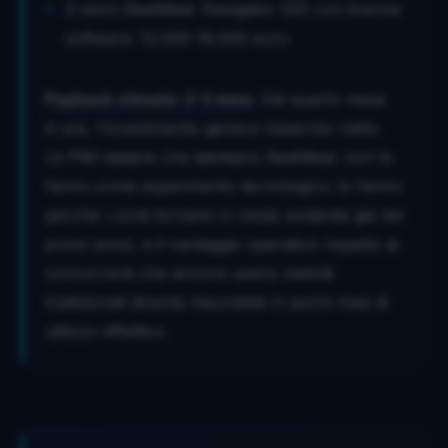
3 visori RealWear Navigator 520 con licenze
software: 12.000-18.000 euro
Payback stimato: 2-3 mesi.
Dal quarto mese
in poi, l'investimento genera risparmio netto.
Le PMI italiane che adottano RealWear non lo
fanno come esperimento tecnologico: lo fanno
perché i conti tornano in modo evidente già nel
primo anno, e il vantaggio operativo rispetto ai
concorrenti che ancora usano metodi
tradizionali diventa misurabile in pochi mesi di
utilizzo effettivo.