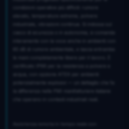
condizioni operative più difficili: rumore
elevato, temperature estreme, polvere
industriale, vibrazioni continue. Si indossa sul
casco di sicurezza o in autonomia, si comanda
interamente con la voce anche in ambienti con
85 dB di rumore ambientale, e lascia entrambe
le mani completamente libere per il lavoro. È
certificato IP66 per la resistenza a polvere e
acqua, con opzione ATEX per ambienti
potenzialmente esplosivi — un dettaglio che fa
la differenza nelle PMI manifatturiere italiane
che operano in contesti industriali reali.
Assistenza remota in tempo reale con