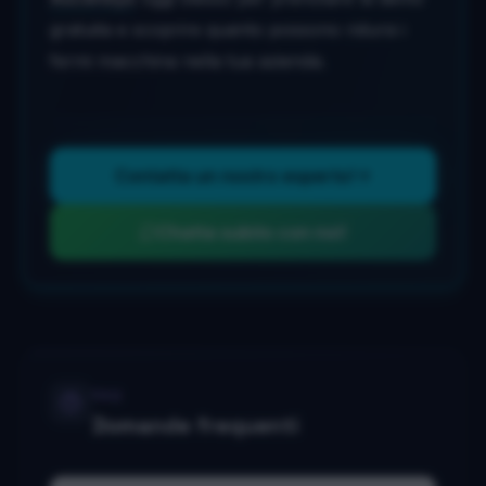
gratuita e scoprire quanto possono ridursi i
fermi macchina nella tua azienda.
Contatta un nostro esperto!
Chatta subito con noi!
FAQ
Domande frequenti