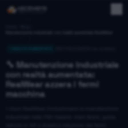
Home
Blog
Manutenzione industriale con realtà aumentata RealWear
07/05/2026
10
min di lettura
REALTÀ AUMENTATA
🔧 Manutenzione industriale
con realtà aumentata:
RealWear azzera i fermi
macchina
I visori RealWear rivoluzionano la manutenzione
industriale nelle PMI italiane: mani libere, guida
remota in AR e drastica riduzione dei fermi