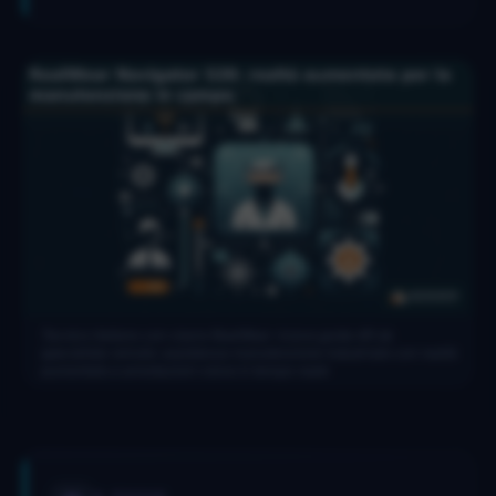
Tecnico italiano con visore RealWear riceve guida AR da
specialista remoto: assistenza manutenzione industriale con realtà
aumentata e annotazioni visive in tempo reale