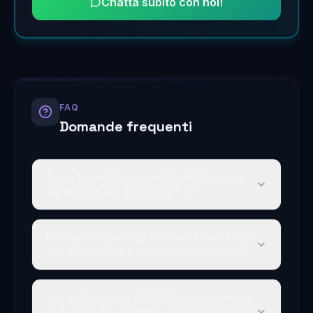
Chatta subito con noi!
FAQ
Domande frequenti
Cos'è la certificazione ISO 9001 e cosa
garantisce per un fornitore IT?
Perche scegliere un partner IT certificato
ISO 9001 rispetto a uno non certificato?
La certificazione ISO 9001 di un fornitore
IT aiuta la mia azienda a essere conforme