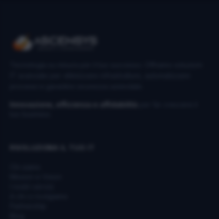
Tecnologia su misura per il tuo successo. Offriamo soluzioni
IT avanzate per ottimizzare infrastrutture, automatizzare
processi e garantire sicurezza aziendale.
Innovazione, efficienza e affidabilità
per far crescere il
tuo business.
RIVOLUZIONA IL TUO IT
Chi siamo
Mission e Vision
I nostri servizi
A chi ci rivolgiamo
Partnership
Blog