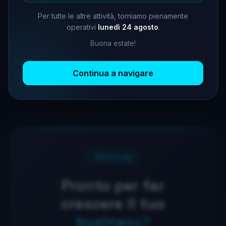
Alert predittivi
Dashboard real-time
Per tutte le altre attività, torniamo pienamente
Monitoraggio e Manutenzione Proattiva
operativi
lunedì 24 agosto
.
Monitoraggio costante
e manutenzione proattiva per
prevenire guasti
, migliorare le prestazioni e garantire
Buona estate!
massima
continuità operativa
.
Scopri di più
Continua a navigare
Inizia oggi
Pronto per far
crescere il tuo
business?