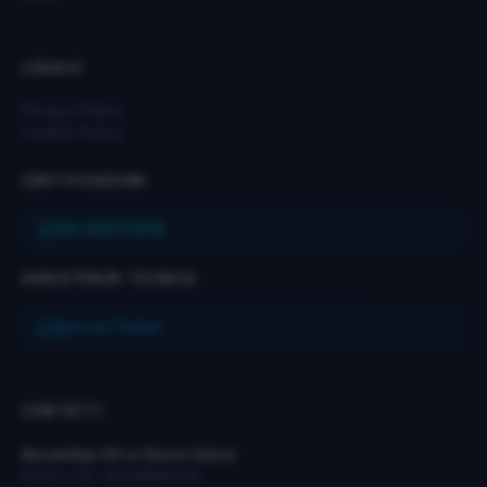
LEGALE
Privacy Policy
Cookie Policy
CERTIFICAZIONI
ISO 9001:2015
ASSISTENZA TECNICA
Apri un Ticket
CONTATTI
AscenSys Srl a Socio Unico
P.IVA e CF: 13229690014