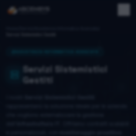
Home
/
Servizi
/
Assistenza Informatica Avanzata
/
Servizi Sistemistici Gestiti
ASSISTENZA INFORMATICA AVANZATA
Servizi Sistemistici
Gestiti
I nostri
Servizi Sistemistici Gestiti
rappresentano la soluzione ideale per le aziende
che vogliono esternalizzare la gestione
dell'
infrastruttura IT
. Offriamo contratti scalabili
e personalizzati, con
monitoraggio proattivo