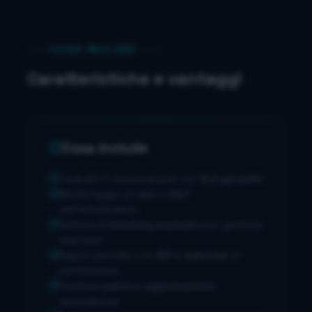
COSA INCLUDE
Caratteristiche e vantaggi
Cosa include
Contratti IT personalizzati con
SLA garantiti
Monitoraggio proattivo
24/7
dell'infrastruttura
Sistema di
ticketing avanzato
per gestione
interventi
Report periodici con
KPI e metriche
di
performance
Gestione
patch e aggiornamenti
automatizzati