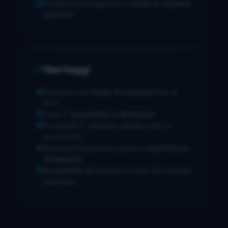
Escalation management e
tempi di risposta
garantiti
Vantaggi
Riduzione dei
tempi di inattività
fino al
90%
Costi IT
prevedibili e ottimizzati
Personale IT dedicato
senza costi
di
assunzione
Massima trasparenza grazie a
reportistica
dettagliata
Scalabilità
del servizio in base alla crescita
aziendale