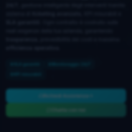
24/7
, gestione intelligente degli interventi tramite
sistema di
ticketing avanzato
, KPI misurabili e
SLA garantiti
. Ogni contratto è costruito sulle
reali esigenze della tua azienda, garantendo
trasparenza
, prevedibilità dei costi e massima
efficienza operativa
.
SLA garantiti
Monitoraggio 24/7
KPI misurabili
Richiedi Assistenza
Chatta con noi