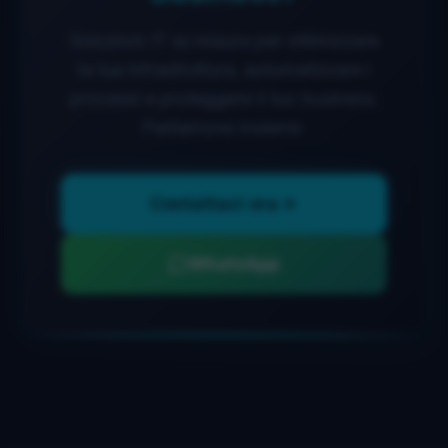
Soluzioni IT su misura per ottimizzare
la tua infrastruttura, automatizzare i
processi e proteggere il tuo business.
Parliamone insieme.
Contattaci ora
WhatsApp