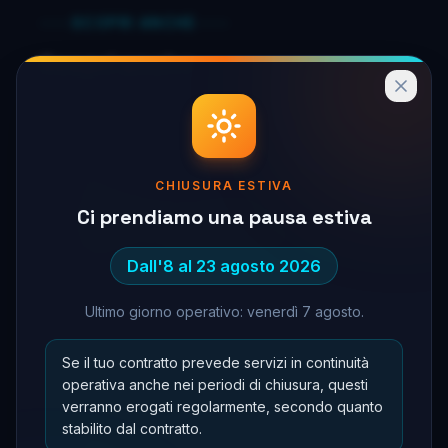
SCOPRI ANCHE
Scopri anche
CHIUSURA ESTIVA
Help desk dedicato
On-site e remoto
Ci prendiamo una pausa estiva
Supporto IT e Gestione Postazioni di Lavoro
Supporto IT
completo per le postazioni di lavoro, dalla
Dall'8 al 23 agosto 2026
configurazione alla
manutenzione continua
, con help
desk sempre disponibile.
Ultimo giorno operativo: venerdì 7 agosto.
Scopri di più
Se il tuo contratto prevede servizi in continuità
operativa anche nei periodi di chiusura, questi
verranno erogati regolarmente, secondo quanto
stabilito dal contratto.