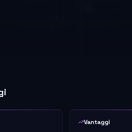
gi
Vantaggi