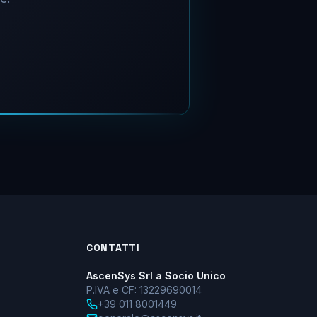
Tob
IA
Online
Ciao! 👋 Sono Tob
IA
, l'assistente
digitale di AscenSys. Posso guidarti tra i
nostri servizi IT e trovare la soluzione
più adatta alla tua azienda. Da dove
vuoi partire?
CONTATTI
AscenSys Srl a Socio Unico
P.IVA e CF: 13229690014
+39 011 8001449