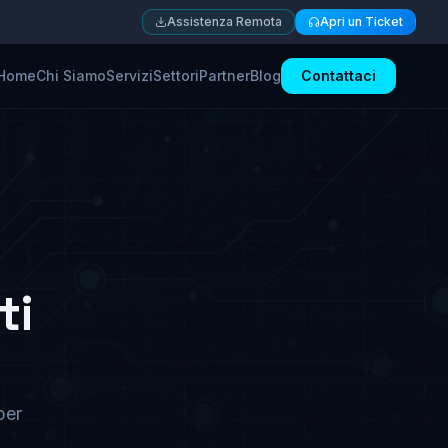
Assistenza Remota
Apri un Ticket
Home
Chi Siamo
Servizi
Settori
Partner
Blog
Contattaci
ti
per