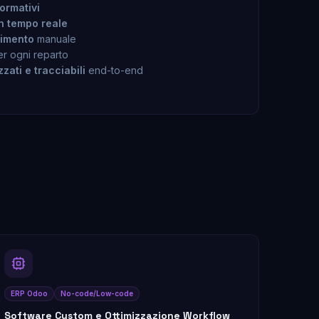
formativi
in tempo reale
rimento
manuale
r ogni reparto
zati e tracciabili
end-to-end
ERP Odoo
No-code/Low-code
Software Custom e Ottimizzazione Workflow