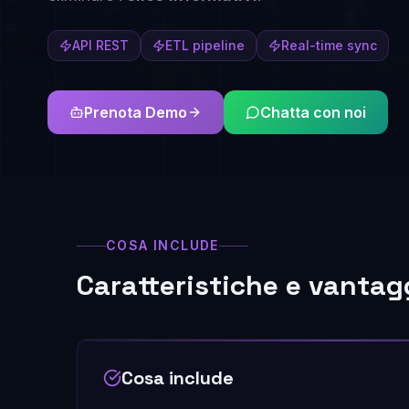
API REST
ETL pipeline
Real-time sync
Prenota Demo
Chatta con noi
COSA INCLUDE
Caratteristiche e vantag
Cosa include