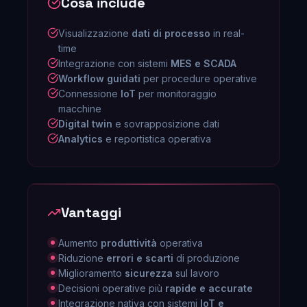
Cosa include
Visualizzazione
dati di processo
in real-
time
Integrazione con sistemi
MES e SCADA
Workflow guidati
per procedure operative
Connessione
IoT
per monitoraggio
macchine
Digital twin
e sovrapposizione dati
Analytics
e reportistica operativa
Vantaggi
Aumento
produttività
operativa
Riduzione
errori e scarti
di produzione
Miglioramento
sicurezza
sul lavoro
Decisioni operative più
rapide e accurate
Integrazione nativa con sistemi
IoT e