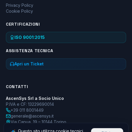
Privacy Policy
Cookie Policy
CERTIFICAZIONI
ISO 9001:2015
ASSISTENZA TECNICA
Apri un Ticket
CONTATTI
AscenSys Srl a Socio Unico
P.IVA e CF: 13229690014
+39 011 8001449
generale@ascensys.it
Via Capua, 19 – 10144 Torino
Questo sito utilizza cookie tecnici
f
in