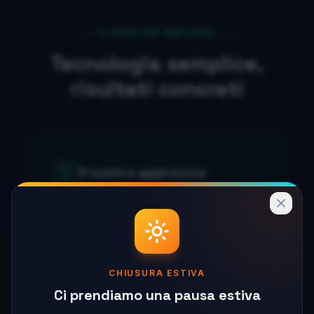
IL NOSTRO METODO
Tecnologia semplice,
risultati concreti
Il nostro approccio
Con le microimprese non parliamo di
infrastrutture complesse o soluzioni
enterprise: parliamo di
strumenti
che funzionano
, che costano il
CHIUSURA ESTIVA
Ci prendiamo una pausa estiva
giusto e che ti permettono di