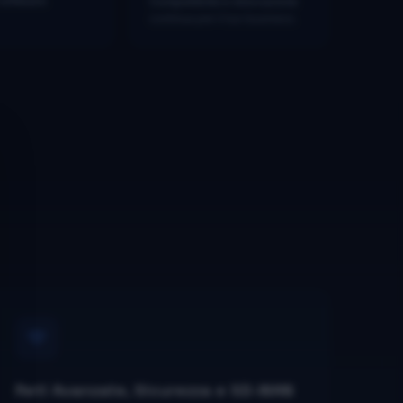
software
.
Competitività e innovazione
continua per il tuo business.
Reti Avanzate, Sicurezza e SD-WAN