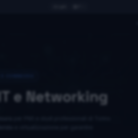
Light
IT
E E CONNESSO
 IT e Networking
isura
per PMI e studi professionali di Torino
brido
e virtualizzazione per garantire