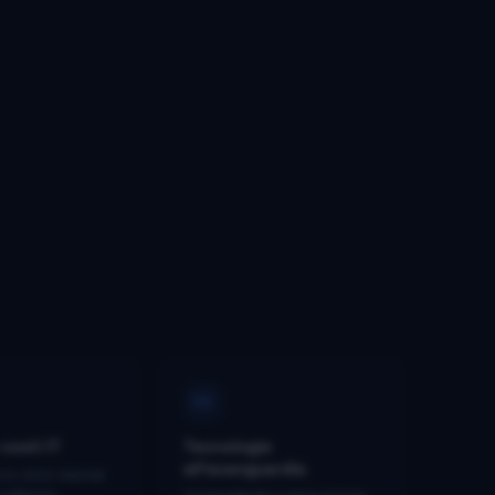
05
costi IT
Tecnologie
all'avanguardia
one delle
risorse