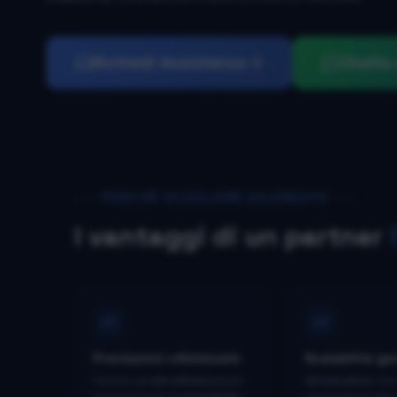
Richiedi Assistenza
Chatta 
PERCHÉ SCEGLIERE
ASCENSYS
I vantaggi di un partner
01
02
Prestazioni ottimizzate
Scalabilità ga
Sistemi ad
alta efficienza
per
Infrastrutture
che 