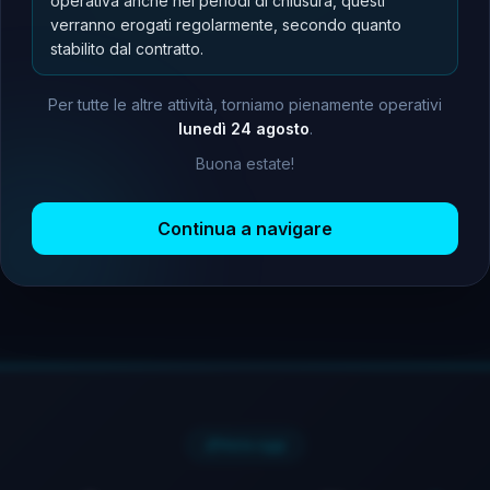
operativa anche nei periodi di chiusura, questi
Cloud ibrido
, virtualizzazione server e
verranno erogati regolarmente, secondo quanto
desktop,
migrazione multi-cloud
e
stabilito dal contratto.
containerizzazione per ambienti IT agili.
Per tutte le altre attività, torniamo pienamente operativi
lunedì 24 agosto
.
Buona estate!
VMware & Hyper-V
Multi-cloud
Kubernetes
Scopri di più
Continua a navigare
Inizia oggi