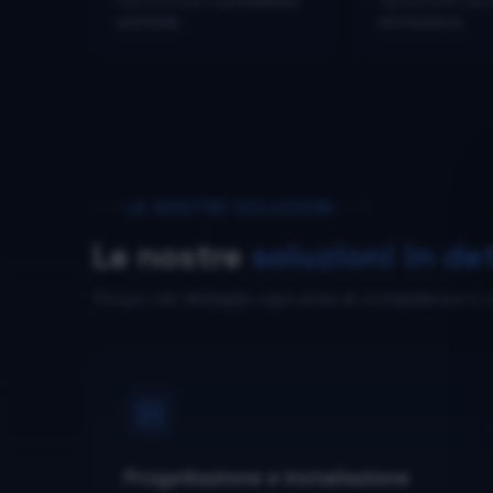
massimizzare la
produttività
rapidamente alle
aziendale
.
del business
.
LE NOSTRE SOLUZIONI
Le nostre
soluzioni in de
Scopri nel dettaglio ogni area di competenza e
Progettazione e Installazione