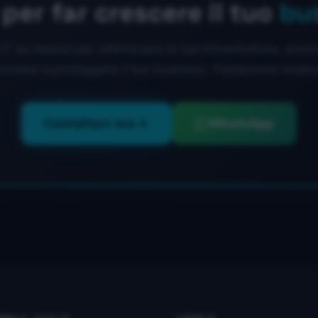
per far crescere il tuo
bu
IT su misura per ottimizzare la tua infrastruttura, auto
rocessi e proteggere il tuo business. Parliamone insiem
Contattaci ora
WhatsApp