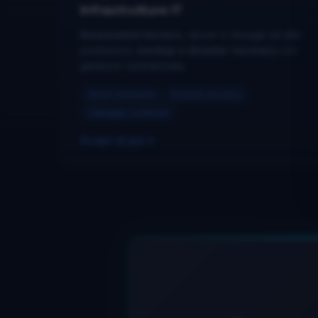
Infrastrutture IT
Assessment tecnico
, server e storage ad alte
prestazioni,
backup e disaster recovery
con
gestione centralizzata.
Server enterprise
Disaster recovery
Cablaggio certificato
Scopri di più