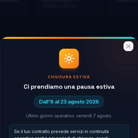
evoluzioni
cyber security
per la
hardware e 
protezione dei dati.
ttaglio
CHIUSURA ESTIVA
 come possiamo supportare il tuo business.
Ci prendiamo una pausa estiva
Dall'8 al 23 agosto 2026
Ultimo giorno operativo: venerdì 7 agosto.
Se il tuo contratto prevede servizi in continuità
Cloud Ibrido e Virtualizzazione