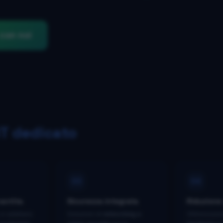
con noi
IT dedicato
03
04
rantita
Sicurezza integrata
Riduzione 
si adattano
Soluzioni di
networking e
Ottimizzazi