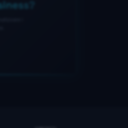
siness?
matizzare i
e.
Tob
IA
Online
Ciao! 👋 Sono Tob
IA
, l'assistente
digitale di AscenSys. Posso guidarti tra i
nostri servizi IT e trovare la soluzione
più adatta alla tua azienda. Da dove
vuoi partire?