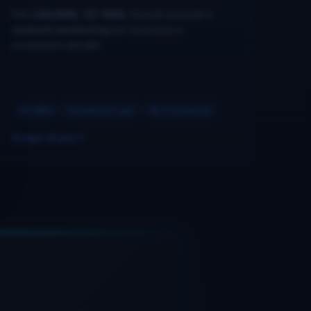
Reti
LAN/WAN
,
SD-WAN
, firewall avanzati e
network monitoring
per sicurezza e
prestazioni elevate.
SD-WAN
Firewall next-gen
Wi-Fi enterprise
Scopri di più