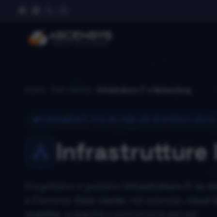
Home
Tutti i servizi
Infrastrutture IT e Networking
FONDAMENTI SOLIDI PER UN BUSINESS AGIL
Infrastrutture
Progettiamo e gestiamo
infrastrutture IT su m
e Piemonte.
Data center
, reti aziendali,
cloud i
stabilità
, scalabilità e performance elevate.