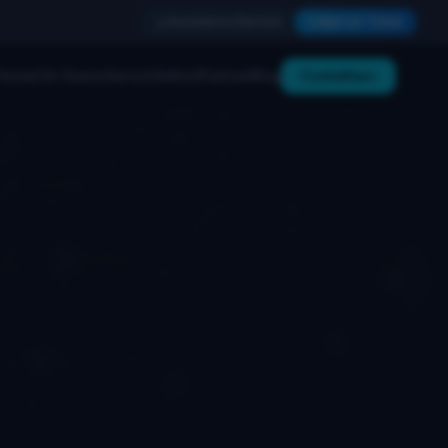
Assistenza Remota
Apri un Ticket
Home
Chi Siamo
Servizi
Settori
Partner
Blog
Contattaci