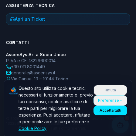
ASSISTENZA TECNICA
Apri un Ticket
CONTATTI
AscenSys Srl a Socio Unico
P.IVA e CF: 13229690014
+39 011 8001449
generale@ascensys.it
Via Capua, 19 – 10144 Torino
Questo sito utilizza cookie tecnici
f
in
Rifiuta
necessari al funzionamento e, previo
Preferenze
tuo consenso, cookie analitici e di
terze parti per migliorare la tua
Accetta tutti
esperienza. Puoi accettare, rifiutare
1
©
2026
AscenSys Srl a Socio Unico – Startup Innovativa. P.IVA e CF:
o personalizzare le tue preferenze.
13229690014. Capitale Sociale i.v. 10.000,00 €.
Cookie Policy
Tutti i diritti riservati.